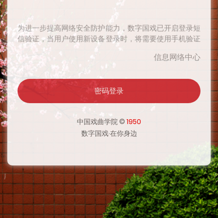
为进一步提高网络安全防护能力，数字国戏已开启登录短
信验证，当用户使用新设备登录时，将需要使用手机验证
码二次验证身份，验证通过后在一定时期内将无需再次验
信息网络中心
证，感谢您对网络安全工作的支持。
密码登录
为进一步提高网络安全防护能力，数字国戏已开启登录短
信验证，当用户使用新设备登录时，将需要使用手机验证
码二次验证身份，验证通过后在一定时期内将无需再次验
中国戏曲学院 ©
1950
证，感谢您对网络安全工作的支持。
数字国戏·在你身边