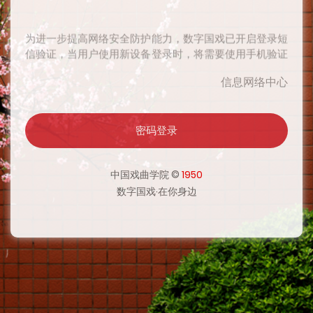
为进一步提高网络安全防护能力，数字国戏已开启登录短
信验证，当用户使用新设备登录时，将需要使用手机验证
码二次验证身份，验证通过后在一定时期内将无需再次验
信息网络中心
证，感谢您对网络安全工作的支持。
密码登录
为进一步提高网络安全防护能力，数字国戏已开启登录短
信验证，当用户使用新设备登录时，将需要使用手机验证
码二次验证身份，验证通过后在一定时期内将无需再次验
中国戏曲学院 ©
1950
证，感谢您对网络安全工作的支持。
数字国戏·在你身边